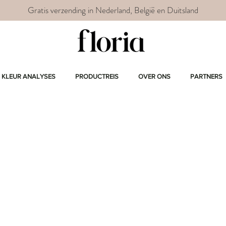
Gratis verzending in Nederland, België en Duitsland
KLEUR ANALYSES
PRODUCTREIS
OVER ONS
PARTNERS
,
the Collective
(jij!) en lees
dt. Laten we floreren en het
 tegelijkertijd er geweldig