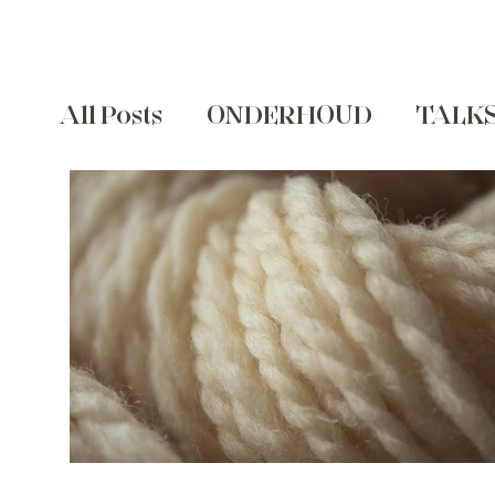
uitzien.
All Posts
ONDERHOUD
TALK