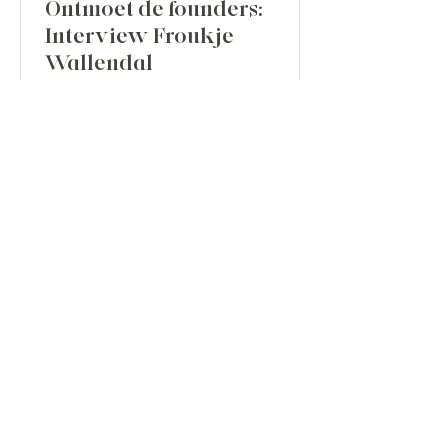
Ontmoet de founders:
Interview Froukje
Wallendal
Wie is Froukje? Ik ben opgegroeid in een klein
dorpje in Friesland met ongeveer 400 inwoners.
Op mijn 12e verhuisde ik naar Heerenveen,...
OVER ONS
ONS VERHAAL
ONZE PARTNERS
DE PRODUCTREIS
VERKOOPPUNTEN