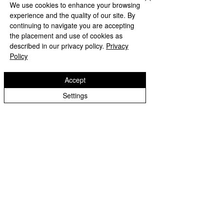
We use cookies to enhance your browsing
experience and the quality of our site. By
continuing to navigate you are accepting
the placement and use of cookies as
described in our privacy policy.
Privacy
Policy
Accept
Settings
TALKS
Ontmoet de founders:
Interview Froukje
Wallendal
Wie is Froukje? Ik ben opgegroeid in een klein
dorpje in Friesland met ongeveer 400 inwoners.
Op mijn 12e verhuisde ik naar Heerenveen,...