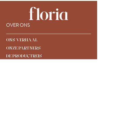
verzendlabel genereren op de
volgende website:
https://floria-
collective.shipping-portal.com/rp/
OVER ONS
ONS VERHAAL
ONZE PARTNERS
DE PRODUCTREIS
VERKOOPPUNTEN
CONNECT
CONTACT
AMBASSADEUR WORDEN
RETAILER WO
RDEN
KLANTENSERVICE
VERZENDING & RETOUREN